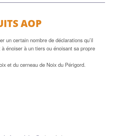
UITS AOP
er un certain nombre de déclarations qu’il
à énoiser à un tiers ou énoisant sa propre
noix et du cerneau de Noix du Périgord.