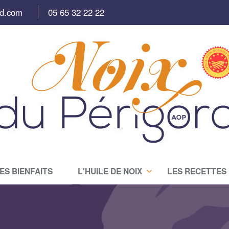
rd.com
05 65 32 22 22
SES BIENFAITS
L'HUILE DE NOIX
LES RECETTES