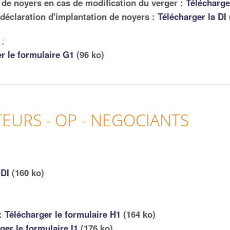
n de noyers en cas de modification du verger :
Télécharge
 déclaration d'implantation de noyers :
Télécharger la DI
 :
r le formulaire G1
(96 ko)
EURS - OP - NEGOCIANTS
 DI
(160 ko)
 :
Télécharger le formulaire H1
(164 ko)
ger le formulaire I1
(176 ko)