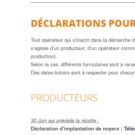
DÉCLARATIONS POUR 
Tout opérateur qui s’inscrit dans la démarche d
s’agisse d’un producteur, d’un opérateur comm
production).
Selon le cas, différents formulaires sont à ren
Des dates butoirs sont à respecter pour chacun
PRODUCTEURS
30 Juin qui précède la récolte :
Déclaration d'implantation de noyers :
Télé