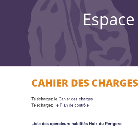
Espace
CAHIER DES CHARGES
Téléchargez le
Cahier des charges
Téléchargez
le Plan de contrôle
Liste des opérateurs habilités Noix du Périgord