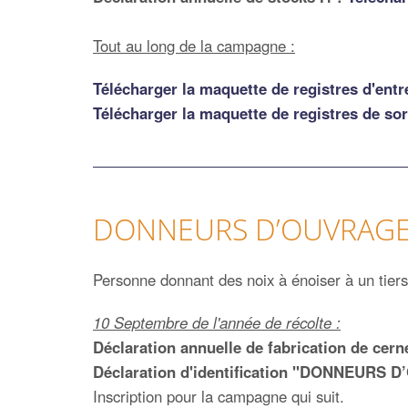
Tout au long de la campagne :
Télécharger la maquette de registres d'ent
Télécharger la maquette de registres de so
DONNEURS D’OUVRAG
Personne donnant des noix à énoiser à un tiers
10 Septembre de l'année de récolte :
Déclaration annuelle de fabrication de cern
Déclaration d'identification "DONNEURS 
Inscription pour la campagne qui suit.