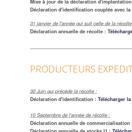
Mise à jour de la déclaration d'implantatio
Déclaration d'identification couplée avec la
31 janvier de l'année qui suit celle de la récolte
Déclaration annuelle de récolte :
Télécharge
PRODUCTEURS EXPEDIT
30 Juin qui précède la récolte :
Déclaration d'identification :
Télécharger la
10 Septembre de l'année de récolte :
Déclaration annuelle de commercialisation
Déclaration annuelle de stocks I1 :
Téléchar