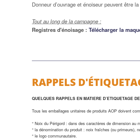
Donneur d’ouvrage et énoiseur peuvent être l
Tout au long de la campagne :
Registres d'énoisage :
Télécharger la maque
RAPPELS D'ÉTIQUETA
QUELQUES RAPPELS EN MATIERE D’ETIQUETAGE DES
Tous les emballages unitaires de produits AOP doivent com
° Noix du Périgord : dans des caractères de dimension au mo
° la dénomination du produit : noix fraîches (ou primeurs),
° le logo communautaire.