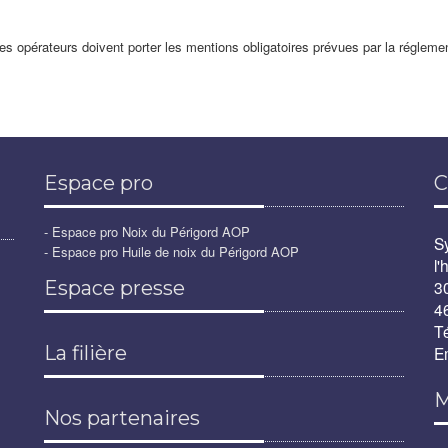
es opérateurs doivent porter les mentions obligatoires prévues par la réglement
Espace pro
C
- Espace pro Noix du Périgord AOP
Sy
- Espace pro Huile de noix du Périgord AOP
l'
Espace presse
3
4
T
La filière
E
M
Nos partenaires