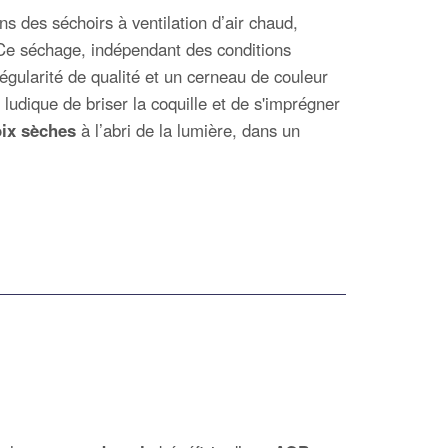
ns des séchoirs à ventilation d’air chaud,
 Ce séchage, indépendant des conditions
égularité de qualité et un cerneau de couleur
r ludique de briser la coquille et de s'imprégner
ix sèches
à l’abri de la lumière, dans un