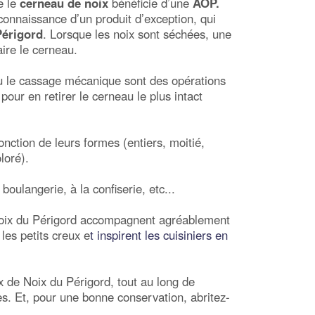
e le
cerneau de noix
bénéficie d’une
AOP.
econnaissance d’un produit d’exception, qui
Périgord
. Lorsque les noix sont séchées, une
ire le cerneau.
 ou le cassage mécanique sont des opérations
 pour en retirer le cerneau le plus intact
onction de leurs formes (entiers, moitié,
loré).
 boulangerie, à la confiserie, etc...
Noix du Périgord accompagnent agréablement
les petits creux e
t inspirent les cuisiniers en
 de Noix du Périgord, tout au long de
ies. Et, pour une bonne conservation, abritez-