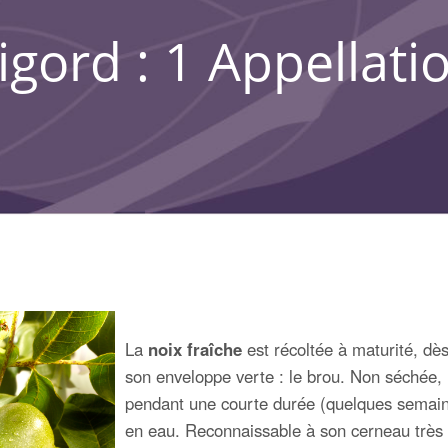
igord : 1 Appellati
La
noix fraîche
est récoltée à maturité, dè
son enveloppe verte : le brou. Non séchée,
pendant une courte durée (quelques semaines
en eau. Reconnaissable à son cerneau très b