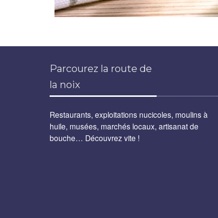
Parcourez la route de
la noix
Restaurants, exploitations nucicoles, moulins à
huile, musées, marchés locaux, artisanat de
bouche… Découvrez vite !