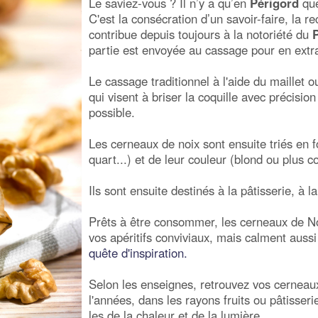
Le saviez-vous ? Il n’y a qu’en
Périgord
qu
C'est la consécration d’un savoir-faire, la r
contribue depuis toujours à la notoriété du
partie est envoyée au cassage pour en extra
Le cassage traditionnel à l'aide du maillet
qui visent à briser la coquille avec précision
possible.
Les cerneaux de noix sont ensuite triés en f
quart...) et de leur couleur (blond ou plus co
Ils sont ensuite destinés à la pâtisserie, à la
Prêts à être consommer, les cerneaux de 
vos apéritifs conviviaux, mais calment aussi 
quête d'inspiration.
Selon les enseignes, retrouvez vos cerneaux
l'années, dans les rayons fruits ou pâtisser
les de la chaleur et de la lumière.