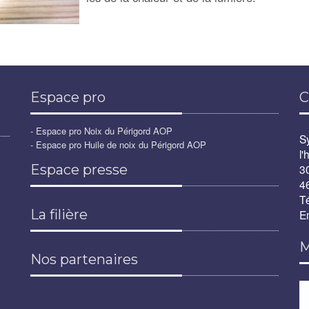
Espace pro
C
- Espace pro Noix du Périgord AOP
Sy
- Espace pro Huile de noix du Périgord AOP
l'
Espace presse
3
4
T
La filière
E
M
Nos partenaires