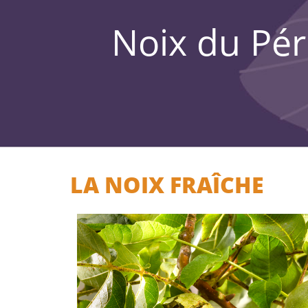
Noix du Pér
LA NOIX FRAÎCHE