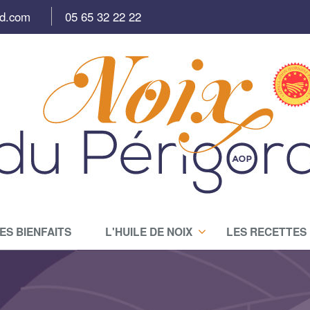
rd.com
05 65 32 22 22
SES BIENFAITS
L'HUILE DE NOIX
LES RECETTES