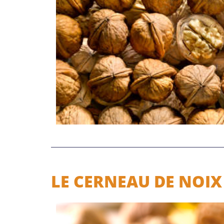
LE CERNEAU DE NOIX