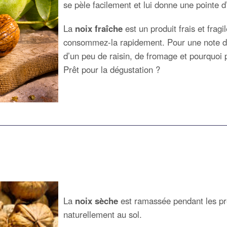
se pèle facilement et lui donne une pointe
La
noix fraîche
est un produit frais et frag
consommez-la rapidement. Pour une note d
d’un peu de raisin, de fromage et pourquoi 
Prêt pour la dégustation ?
La
noix sèche
est ramassée pendant les pre
naturellement au sol.