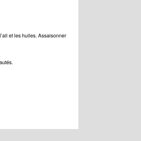
’ail et les huiles. Assaisonner
autés.