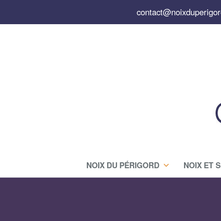
Panneau de gestion des cookies
contact@noixduperigo
NOIX DU PÉRIGORD
NOIX ET 