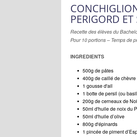
CONCHIGLIONI
PERIGORD ET
Recette des élèves du Bachelo
Pour 10 portions – Temps de pr
INGREDIENTS
500g de pâtes
400g de caillé de chèvre
1 gousse d'ail
1 botte de persil (ou basi
200g de cerneaux de Noi
50ml d'huile de noix du 
50ml d'huile d’olive
800g d'épinards
1 pincée de piment d’Esp