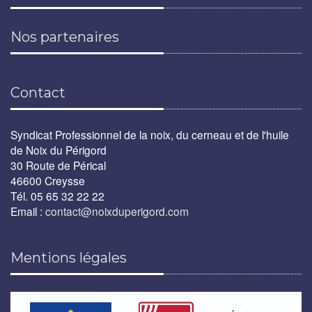
Nos partenaires
Contact
Syndicat Professionnel de la noix, du cerneau et de l'huile
de Noix du Périgord
30 Route de Pérical
46600 Creysse
Tél. 05 65 32 22 22
Email :
contact@noixduperigord.com
Mentions légales